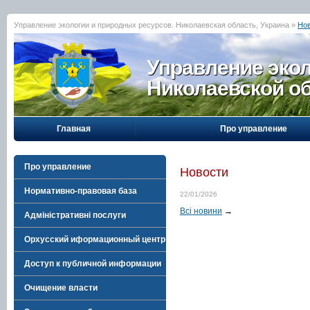
Управление экологии и природных ресурсов. Николаевская область, Украина »
Но
Управление эко
Николаевской о
Главная
Про управление
Про управление
Новости
Нормативно-правовая база
22/01/2026
Всі новини
→
Адміністративні послуги
Орхусский иформационный центр
Доступ к публичной информации
Очищение власти