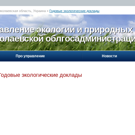
иколаевская область, Украина »
Годовые экологические доклады
авление экологии и природных
олаевской облгосадминистрац
Про управление
Новости
Годовые экологические доклады