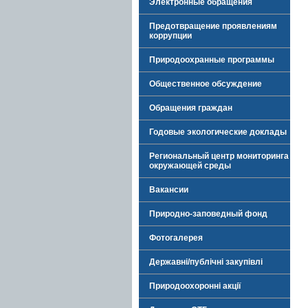
Электронные обращения
Предотвращение проявлениям
коррупции
Природоохранные программы
Общественное обсуждение
Обращения граждан
Годовые экологические доклады
Региональный центр мониторинга
окружающей среды
Вакансии
Природно-заповедный фонд
Фотогалерея
Державні/публічні закупівлі
Природоохоронні акції