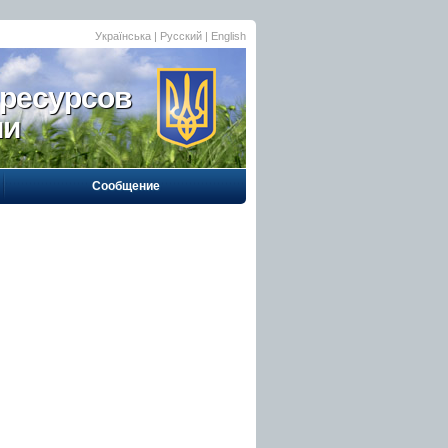
Українська
| Русский |
English
 ресурсов
ии
Сообщение