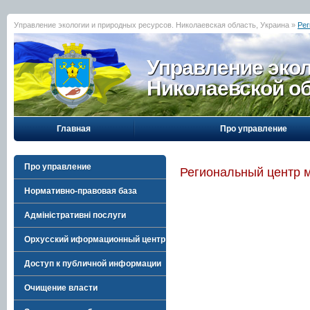
Управление экологии и природных ресурсов. Николаевская область, Украина »
Рег
Управление эко
Николаевской о
Главная
Про управление
Про управление
Региональный центр 
Нормативно-правовая база
Адміністративні послуги
Орхусский иформационный центр
Доступ к публичной информации
Очищение власти