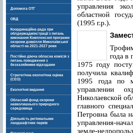
управления эко
Допомога ОТГ
областной госуд
ОВД
(1995 г.р.).
Координаційна рада при
Замес
облдержадмінстрації з питань
виконання Комплексної програми
охорони довкілля Миколаївської
Трофим
області на 2021-2027 роки
года в 
Постійно діюча обласна комісія з
питань поводження з
1975 году посту
безхазяйними відходами
получила квалиф
Стратегічна екологічна оцінка
1995 года по м
(СЕО)
управлении о
Екологічні видання
Николаевской обл
Обласний фонд охорони
главного специа
навколишнього природного
середовища
Петровна была н
Діяльність регіональних
управления-нач
ландшафтних парків
земле-недропол