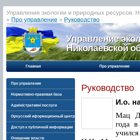
Управление экологии и природных ресурсов. Н
»
Про управление
»
Руководство
Управление эко
Николаевской о
Главная
Про управление
Про управление
Руководство
Нормативно-правовая база
И.о. 
Адміністративні послуги
Мац
Д
Орхусский иформационный центр
года в
Доступ к публичной информации
учился
Очищение власти