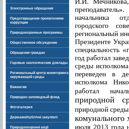
И.И. Мечникова
преподаватель»
Электронные обращения
начальника от
Предотвращение проявлениям
коррупции
городского со
региональный ин
Природоохранные программы
Президенте Укра
Общественное обсуждение
специальность «
Обращения граждан
год работал зав
Годовые экологические доклады
среды исполкома 
переведен в де
Региональный центр мониторинга
окружающей среды
исполкома Никол
Вакансии
работал нача
Природно-заповедный фонд
природной с
Фотогалерея
природной среды
комунального 
Державні/публічні закупівлі
июля 2013 года 
Природоохоронні акції