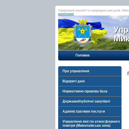
Управління екології та природних ресурсів. Мик
моніторинг
Упр
Мик
Головна
Про управління
Відкриті дані
Нормативно-правова база
Державні/публічні закупівлі
Адміністративні послуги
Управління якістю атмосферного
повітря (Миколаївська зона)