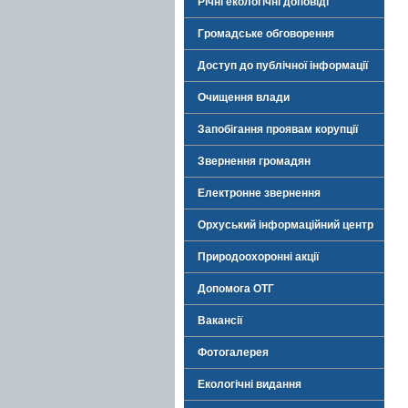
Річні екологічні доповіді
Громадське обговорення
Доступ до публічної інформації
Очищення влади
Запобігання проявам корупції
Звернення громадян
Електронне звернення
Орхуський інформаційний центр
Природоохоронні акції
Допомога ОТГ
Вакансії
Фотогалерея
Екологічні видання