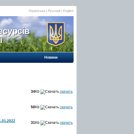
Українська |
Русский
|
English
есурсів
ї
Новини
34
Kb
скачать
50
Kb
скачать
.01.2022
31
Kb
скачать