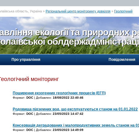
олаївська область, Україна »
Регіональний центр моніторингу довкілля
»
Геологічний
авління екології та природних р
олаївської облдержадміністраці
Про управління
Повідомлення
Геологічний моніторинг
Поширення екзогенних геологічних процесів (ЕГП)
Формат:
DOC
| Добавлен:
18/08/2022 22:40:46
Родовища підземних вод, що експлуатуються станом на 01.01.2022
Формат:
DOC
| Добавлен:
23/05/2023 14:47:42
Консервація деградованих і малопродуктивних земель станом на 01
Формат:
DOC
| Добавлен:
23/05/2023 14:49:09