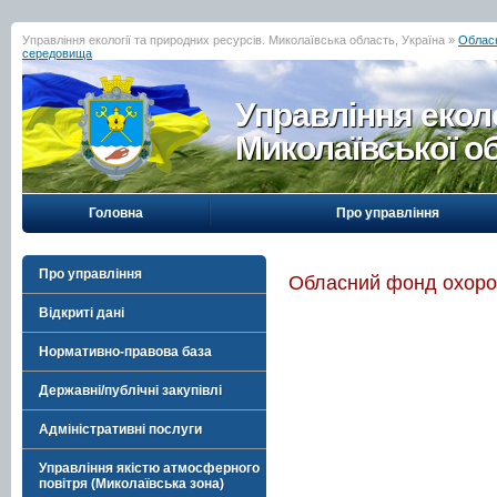
Управління екології та природних ресурсів. Миколаївська область, Україна »
Обласн
середовища
Управління еколо
Миколаївської о
Головна
Про управління
Про управління
Обласний фонд охоро
Відкриті дані
Нормативно-правова база
Державні/публічні закупівлі
Адміністративні послуги
Управління якістю атмосферного
повітря (Миколаївська зона)