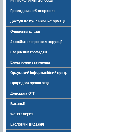
Річні екологічні доповіді
Громадське обговорення
Доступ до публічної інформації
Очищення влади
Запобігання проявам корупції
Звернення громадян
Електронне звернення
Орхуський інформаційний центр
Природоохоронні акції
Допомога ОТГ
Вакансії
Фотогалерея
Екологічні видання