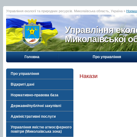
Управління екології та природних ресурсів. Миколаївська область, Україна »
Норма
Управління еколо
Миколаївської о
Головна
Про управління
Про управління
Накази
Відкриті дані
Нормативно-правова база
Державні/публічні закупівлі
Адміністративні послуги
Управління якістю атмосферного
повітря (Миколаївська зона)