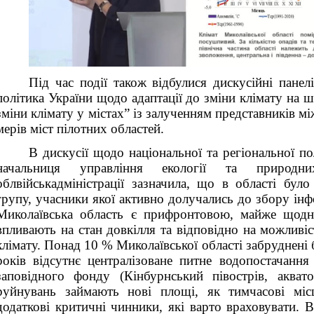
Під час події також відбулися дискусійні панел
політика України щодо адаптації до зміни клімату на 
зміни клімату у містах” із залученням представників м
мерів міст пілотних областей.
В дискусії щодо національної та регіональної п
начальниця управління екології та природни
облвійськадміністрації зазначила, що в області бул
групу, учасники якої активно долучались до збору інф
Миколаївська область є прифронтовою, майже щодня
впливають на стан довкілля та відповідно на можливіс
клімату. Понад 10 % Миколаївської області забруднені
років відсутнє централізоване питне водопостачанн
заповідного фонду (Кінбурнський півострів, аквато
руйнувань займають нові площі, як тимчасові міс
додаткові критичні чинники, які варто враховувати.