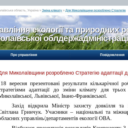
олаївська область, Україна »
Зміна клімату
»
Для Миколаївщини розроблено Стратегію
авління екології та природних р
олаївської облдержадміністраці
Про управління
Повідомлення
Для Миколаївщини розроблено Стратегію адаптації до
18 вересня презентовані результати кількарічної 
стратегіями адаптації до зміни клімату для трьох
Миколаївської, Львівської, Івано-Франківської.
Захід відкрила Міністр захисту довкілля та
Світлана Гринчук. Учасники – національні та міжна
обласних управлінь/департаментів екології ОВА.
Відбулася презентація результатів Компоненту 3 