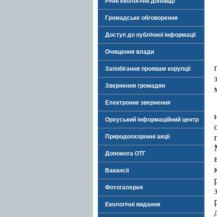
Річні екологічні доповіді
Громадське обговорення
Доступ до публічної інформації
Очищення влади
Запобігання проявам корупції
Звернення громадян
Електронне звернення
Орхуський інформаційний центр
Природоохоронні акції
Допомога ОТГ
Вакансії
Фотогалерея
Екологічні видання