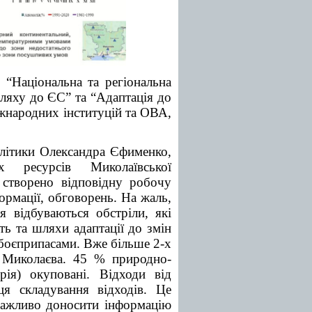
і “Національна та регіональна
шляху до ЄС” та “Адаптація до
іжнародних інституцій та ОВА,
олітики Олександра Єфименко,
х ресурсів Миколаївської
о створено відповідну робочу
ормації, обговорень. На жаль,
 відбуваються обстріли, які
ть та шляхи адаптації до змін
 боєприпасами. Вже більше 2-х
я Миколаєва. 45 % природно-
рія) окуповані. Відходи від
ця складування відходів. Це
 Важливо доносити інформацію