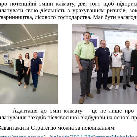
про потенційні зміни клімату, для того щоб підприє
планувати свою діяльність з урахуванням ризиків, зо
тваринництва, лісового господарства. Має бути налагод
Адаптація до змін клімату – це не лише про
планування заходів післявоєнної відбудови на основі 
Завантажити Стратегію можна за покликанням: