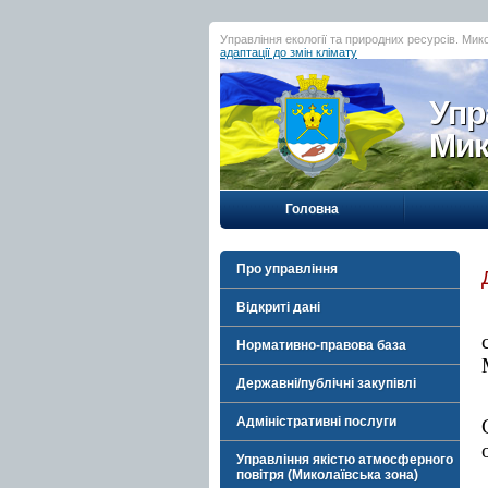
Управління екології та природних ресурсів. Мик
адаптації до змін клімату
Упр
Мик
Головна
Про управління
Відкриті дані
Нормативно-правова база
Державні/публічні закупівлі
Адміністративні послуги
Управління якістю атмосферного
повітря (Миколаївська зона)