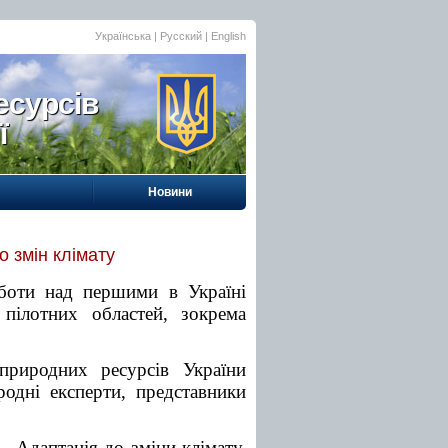
Українська |
Русский
|
English
есурсів
ї
Новини
 змін клімату
роботи над першими в Україні
 пілотних областей, зокрема
 природних ресурсів України
родні експерти, представники
– Адаптація до зміни клімату,