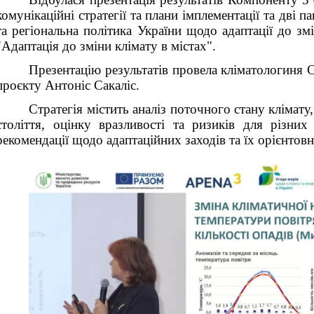
комунікаційні стратегії та плани імплементації та дві п
та регіональна політика України щодо адаптації до з
"Адаптація до зміни клімату в містах".
Презентацію результатів провела кліматологиня С
проєкту Антоніс Сакаліс.
Стратегія містить аналіз поточного стану клімату
століття, оцінку вразливості та ризиків для різних
рекомендації щодо адаптаційних заходів та їх орієнтовн