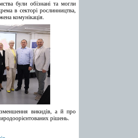
мства були обізнані та могли
крема в секторі рослинництва,
жена комунікація.
 зменшення викидів, а й про
природоорієнтованих рішень.