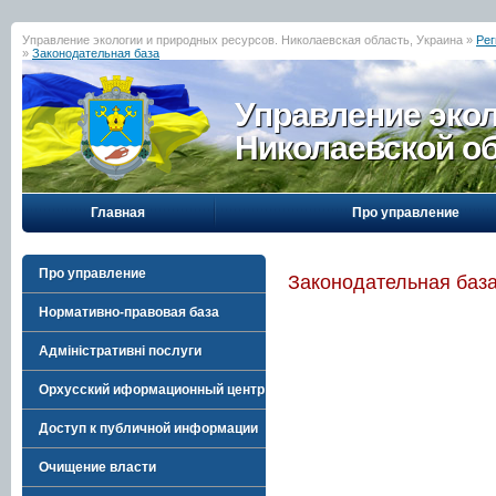
Управление экологии и природных ресурсов. Николаевская область, Украина »
Рег
»
Законодательная база
Управление эко
Николаевской о
Главная
Про управление
Про управление
Законодательная баз
Нормативно-правовая база
Адміністративні послуги
Орхусский иформационный центр
Доступ к публичной информации
Очищение власти