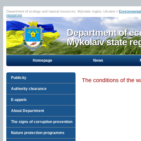
Department of ecology and natural resources. Mykolaiv region, Ukraine »
Environmental 
resources
Department of eco
Mykolaiv state re
Homepage
News
Publicity
The conditions of the w
Authority clearance
E-appels
About Department
The signs of corruption prevention
Nature protection programms