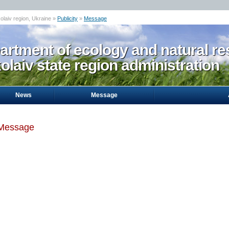
olaiv region, Ukraine »
Publicity
»
Message
artment of ecology and natural re
laiv state region administration
News
Message
Message