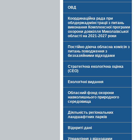
ОВД
Координаційна рада при
облдержадмінстрації з питань
виконання Комплексної програми
охорони довкілля Миколаївської
області на 2021-2027 роки
Постійно діюча обласна комісія з
питань поводження з
безхазяйними відходами
Стратегічна екологічна оцінка
(СЕО)
Екологічні видання
Обласний фонд охорони
навколишнього природного
середовища
Діяльність регіональних
ландшафтних парків
Відкриті дані
Управління з відходами