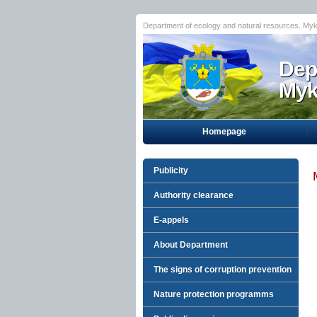
Department of ecology and natural resources. Myk
Dep
Myko
Homepage
Publicity
Authority clearance
E-appels
About Department
The signs of corruption prevention
Nature protection programms