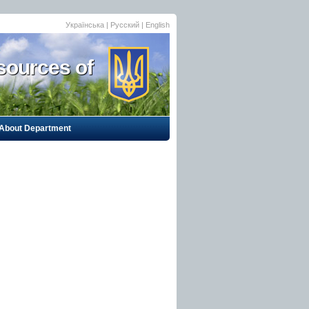
Українська
|
Русский
| English
sources of
About Department