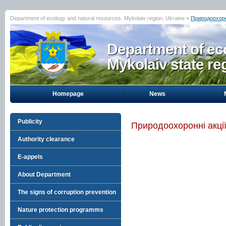
Department of ecology and natural resources. Mykolaiv region, Ukraine »
Природоохорон
Department of eco
Mykolaiv state re
Homepage
News
Publicity
Природоохоронні акці
Authority clearance
E-appels
About Department
The signs of corruption prevention
Nature protection programms