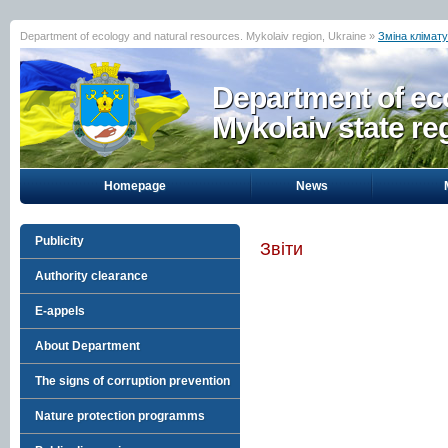
Department of ecology and natural resources. Mykolaiv region, Ukraine »
Зміна клімату
Department of eco
Mykolaiv state re
Homepage
News
Publicity
Звіти
Authority clearance
E-appels
About Department
The signs of corruption prevention
Nature protection programms